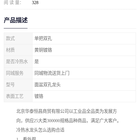
阅 读 量：
328
产品描述
款式
单把双孔
材质
黄铜镀铬
是否冷热水
是
同城服务
同城物流送货上门
型号
面盆双孔龙头
表面工艺
镀铬
北京华泰恒昌商贸有限公司以工业品全品类为发展方
向，供应25大类300000规格品种商品，满足广大客户。
冷热水龙头怎么选购合适
1、看外观