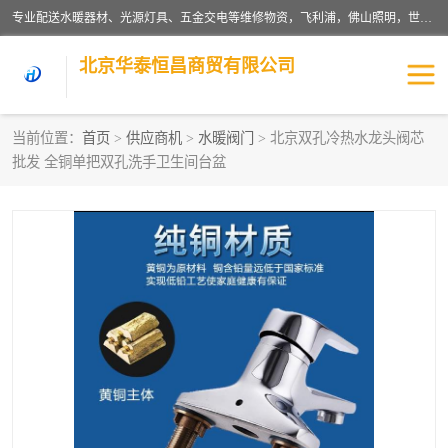
专业配送水暖器材、光源灯具、五金交电等维修物资，飞利浦，佛山照明，世达，博世，九牧，特陶等各产品涉及国内外知名品牌。公司专注与物业、学校、酒店、工厂等单位合作，提供一站式配送服务，降低客户综合成本。依托电子商务改变传统模式，以专业的团队为客户提供24H物资配送到达，货到月结、统一开票，便捷退换等服务，提高了企业的运营效率。
北京华泰恒昌商贸有限公司
当前位置：
首页
>
供应商机
>
水暖阀门
> 北京双孔冷热水龙头阀芯
批发 全铜单把双孔洗手卫生间台盆
水暖阀门
电料灯饰
五金工具
涂料辅材