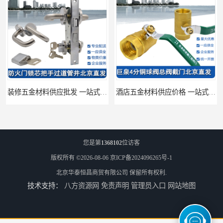
装修五金材料供应批发 一站式供应
酒店五金材料供应价格 一站式配送
您是第
1368102
位访客
版权所有 ©2026-08-06
京ICP备2024096265号-1
北京华泰恒昌商贸有限公司
保留所有权利.
技术支持：
八方资源网
免责声明
管理员入口
网站地图
建筑五金材料供应配送 一站式五金材料供应商
脸盆冷热水龙头批发商 水龙头冷热洗脸盆池 全城配送