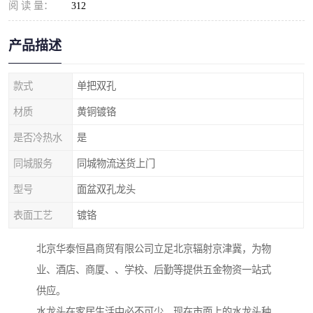
阅 读 量：
312
产品描述
款式
单把双孔
材质
黄铜镀铬
是否冷热水
是
同城服务
同城物流送货上门
型号
面盆双孔龙头
表面工艺
镀铬
北京华泰恒昌商贸有限公司立足北京辐射京津冀，为物
业、酒店、商厦、、学校、后勤等提供五金物资一站式
供应。
水龙头在家居生活中必不可少，现在市面上的水龙头种