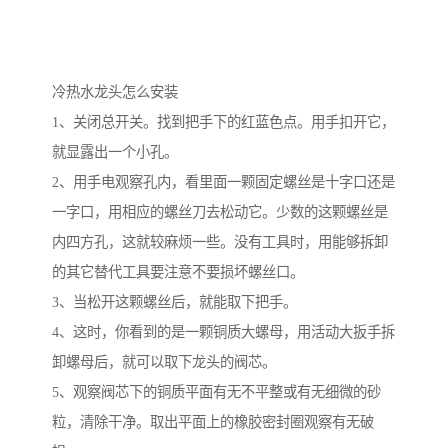
冷热水龙头怎么安装
1、关闭总开关。找到把手下的红蓝色点。用手扣开它，
就显露出一个小孔。
2、用手电观察孔内，看里面一颗固定螺丝是十字口还是
一字口，用相应的螺丝刀去松动它。少数的这颗螺丝是
内四方孔，这就较麻烦一些。没有工具时，用能够拆卸
的其它替代工具要注意不要损坏螺丝口。
3、当松开这颗螺丝后，就能取下把手。
4、这时，你看到的是一颗铜质大螺母，用活动大扳手拆
卸螺母后，就可以取下龙头的阀芯。
5、观察阀芯下的铜质平面有无不平整或有无细微的砂
粒，清除干净。取出平面上的橡胶密封圈观察有无破