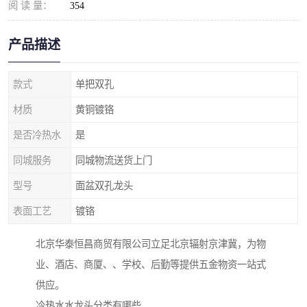
阅 读 量：
354
产品描述
款式
单把双孔
材质
黄铜镀铬
是否冷热水
是
同城服务
同城物流送货上门
型号
面盆双孔龙头
表面工艺
镀铬
北京华泰恒昌商贸有限公司立足北京辐射京津冀，为物
业、酒店、商厦、、学校、后勤等提供五金物资一站式
供应。
冷热水水龙头分类有哪些