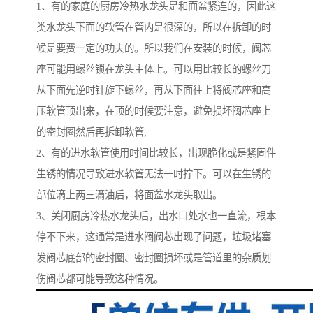
1、有的家庭的厨房冷热水龙头是和面盆紧连的，因此这
类水龙头下面的软管在管内是很深的，所以在拆卸的时
候是要费一定的功夫的。所以我们在安装的时候，阀芯
座可能用螺丝锁在龙头主体上。可以用比较长的螺丝刀
从下面先逆时针旋下螺丝，再从下面往上将阀芯座和高
压软管顶出来，在顶的时候要注意，避免损坏阀芯座上
的密封圈然后再拆卸软管;
2、有的进水软管使用时间比较长，出现脆化或是紧固件
生锈的情况导致进水软管无法一时拧下。可以在生锈的
部位滴上两三滴油后，将面盆水龙头取出。
3、关闭厨房冷热水龙头后，出水口处水也一直流，根本
停不下来，这通常是进水阀阀芯出现了问题，垃圾堵塞
发阀芯底部的密封圈、密封圈损坏或是管道里的杂质划
伤阀芯都可能导致这种情况。