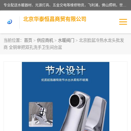
专业配送水暖器材、光源灯具、五金交电等维修物资，飞利浦，佛山照明，世达，博世，九牧，特陶等各产品涉及国内外知名品牌。公司专注与物业、学校、酒店、工厂等单位合作，提供一站式配送服务，降低客户综合成本。依托电子商务改变传统模式，以专业的团队为客户提供24H物资配送到达，货到月结、统一开票，便捷退换等服务，提高了企业的运营效率。
北京华泰恒昌商贸有限公司
当前位置：
首页
>
供应商机
>
水暖阀门
> 北京脸盆冷热水龙头批发
商 全铜单把双孔洗手卫生间台盆
水暖阀门
电料灯饰
五金工具
涂料辅材