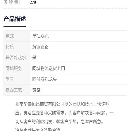
阅 读 量：
279
产品描述
款式
单把双孔
材质
黄铜镀铬
是否冷热水
是
同城服务
同城物流送货上门
型号
面盆双孔龙头
表面工艺
镀铬
北京华泰恒昌商贸有限公司以的团队和技术，快速响
应，灵活应变各种采购需求，为客户解决各种问题，一
切从客户的利益出发，想客户所想，急客户所急。
冷热水龙头怎么选购合适