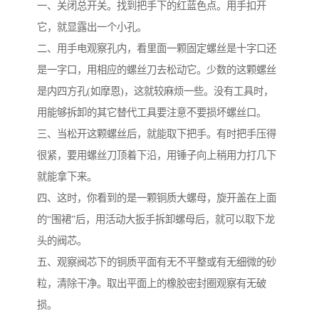
一、关闭总开关。找到把手下的红蓝色点。用手扣开
它，就显露出一个小孔。
二、用手电观察孔内，看里面一颗固定螺丝是十字口还
是一字口，用相应的螺丝刀去松动它。少数的这颗螺丝
是内四方孔(如摩恩)，这就较麻烦一些。没有工具时，
用能够拆卸的其它替代工具要注意不要损坏螺丝口。
三、当松开这颗螺丝后，就能取下把手。有时把手压得
很紧，要用螺丝刀顶着下沿，用锤子向上稍用力打几下
就能拿下来。
四、这时，你看到的是一颗铜质大螺母，旋开盖在上面
的“围裙”后，用活动大扳手拆卸螺母后，就可以取下龙
头的阀芯。
五、观察阀芯下的铜质平面有无不平整或有无细微的砂
粒，清除干净。取出平面上的橡胶密封圈观察有无破
损。