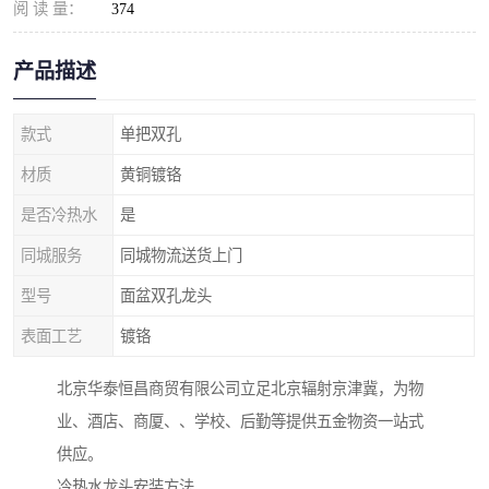
阅 读 量：
374
产品描述
款式
单把双孔
材质
黄铜镀铬
是否冷热水
是
同城服务
同城物流送货上门
型号
面盆双孔龙头
表面工艺
镀铬
北京华泰恒昌商贸有限公司立足北京辐射京津冀，为物
业、酒店、商厦、、学校、后勤等提供五金物资一站式
供应。
冷热水龙头安装方法