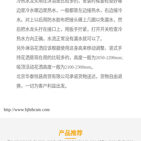
冷热水龙头用在沐浴是比较多的，安装时候要检查好哪
边是冷水哪边是热水，一般都是左边接热水，右边接冷
水。对上以后用防水胶布把接头缠上几圈以免漏水，然
后把水龙头拧在接口上，用扳手拧紧，打开开关检查冷
热水方向正确，水流正常没有漏水就可以了。
另外淋浴花洒应该根据使用这身高来移动调整，竖式手
持花洒是现在用的比较多的，高度一般为2050-2200mm;
吸顶活动花洒高度一般为2100-2300mm。
北京华泰恒昌商贸有限公司承诺货物送达，货物自由退
换，一切为客户利益出发。
http://www.bjhthcsm.com
产品推荐