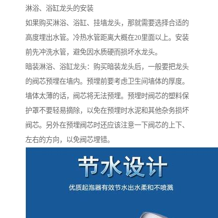
淋浴、浴缸龙头的安装
如果购买淋浴、浴缸、挂墙龙头，那就需要选择合适的
高度埋出水管。冷热水管距离大概在20里面以上。安装
前先冲洗水管，避免因水质硬而损坏水龙头。
暗装淋浴、浴缸龙头：购买暗装龙头后，一般要把龙头
的阀芯预埋在墙内。预埋前要考虑卫生间墙体的厚度。
墙体太薄的话，阀芯将无法预埋。预埋时阀芯的塑料保
护罩不要轻易摘除，以免在预埋时水泥和其他杂务损坏
阀芯。另外在预埋阀芯时还应该注意一下阀芯的上下、
左右的方向，以免阀芯埋错。