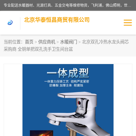
专业配送水暖器材、光源灯具、五金交电等维修物资，飞利浦，佛山照明，世达，博世，九牧，特陶等各产品涉及国内外知名品牌。公司专注与物业、学校、酒店、工厂等单位合作，提供一站式配送服务，降低客户综合成本。依托电子商务改变传统模式，以专业的团队为客户提供24H物资配送到达，货到月结、统一开票，便捷退换等服务，提高了企业的运营效率。
北京华泰恒昌商贸有限公司
当前位置：
首页
>
供应商机
>
水暖阀门
> 北京双孔冷热水龙头阀芯
采购商 全铜单把双孔洗手卫生间台盆
水暖阀门
电料灯饰
五金工具
涂料辅材