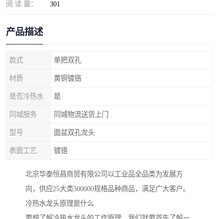
阅 读 量：
301
产品描述
款式
单把双孔
材质
黄铜镀铬
是否冷热水
是
同城服务
同城物流送货上门
型号
面盆双孔龙头
表面工艺
镀铬
北京华泰恒昌商贸有限公司以工业品全品类为发展方
向，供应25大类300000规格品种商品，满足广大客户。
冷热水龙头原理是什么
要想了解冷热水龙头的工作原理，我们就要首先了解一