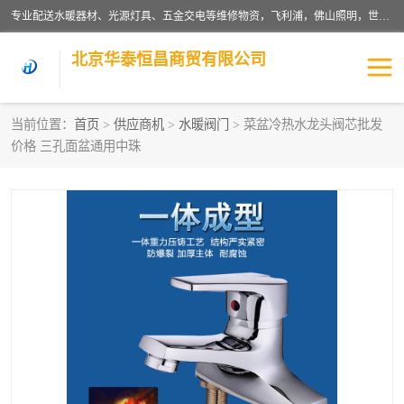
专业配送水暖器材、光源灯具、五金交电等维修物资，飞利浦，佛山照明，世达，博世，九牧，特陶等各产品涉及国内外知名品牌。公司专注与物业、学校、酒店、工厂等单位合作，提供一站式配送服务，降低客户综合成本。依托电子商务改变传统模式，以专业的团队为客户提供24H物资配送到达，货到月结、统一开票，便捷退换等服务，提高了企业的运营效率。
北京华泰恒昌商贸有限公司
当前位置：
首页
>
供应商机
>
水暖阀门
> 菜盆冷热水龙头阀芯批发
价格 三孔面盆通用中珠
水暖阀门
电料灯饰
五金工具
涂料辅材