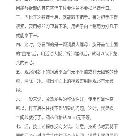
用能够拆卸的其它替代工具要注意不要损坏螺丝口。
三、当松开这颗螺丝后，就能取下把手。有时把手压得
很紧，要用螺丝刀顶着下沿，用锤子向上稍用力打几下
就能拿下来。
四、这时，你看到的是一颗铜质大螺母，旋开盖在上面
的“围裙”后，用活动大扳手拆卸螺母后，就可以取下龙
头的阀芯。
五、观察阀芯下的铜质平面有无不平整或有无细微的砂
粒，清除干净。取出平面上的橡胶密封圈观察有无破
损。
六、一般来说，冷热龙头的整体性好，使用可靠性高。
所以，打开后往往找不到明显的问题，这时，就是换一
个阀芯就行了。阀芯价格从20-60元不等。
七、后，按上述程序反向安装。注意，按阀芯时要将下
面的两个点对准龙头中的两个小孔洞，铜质大螺母要用