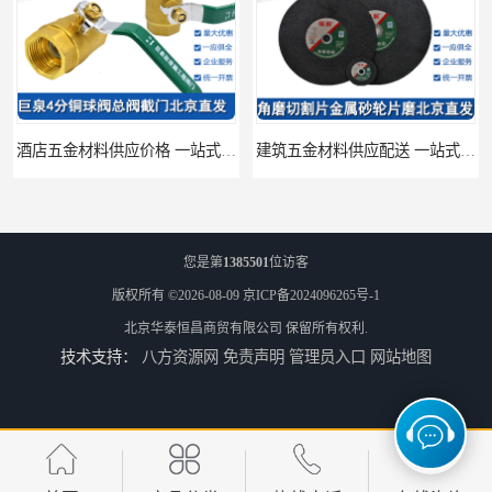
酒店五金材料供应价格 一站式配送
建筑五金材料供应配送 一站式五金材料供应商
您是第
1385501
位访客
版权所有 ©2026-08-09
京ICP备2024096265号-1
北京华泰恒昌商贸有限公司
保留所有权利.
技术支持：
八方资源网
免责声明
管理员入口
网站地图
脸盆冷热水龙头批发商 水龙头冷热洗脸盆池 全城配送
厨房冷热水龙头批发 三孔面盆通用中珠 24小时内送达