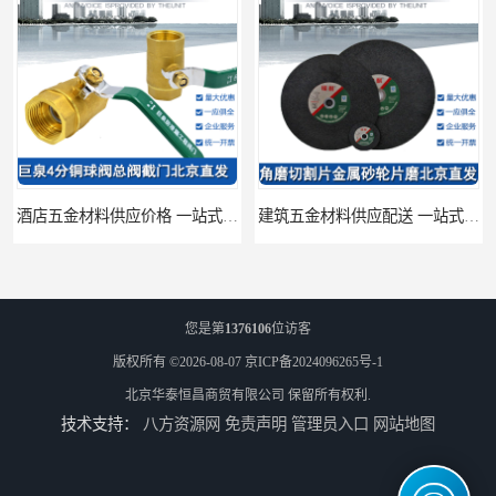
酒店五金材料供应价格 一站式配送
建筑五金材料供应配送 一站式五金材料供应商
您是第
1376106
位访客
版权所有 ©2026-08-07
京ICP备2024096265号-1
北京华泰恒昌商贸有限公司
保留所有权利.
技术支持：
八方资源网
免责声明
管理员入口
网站地图
脸盆冷热水龙头批发商 水龙头冷热洗脸盆池 全城配送
厨房冷热水龙头批发 三孔面盆通用中珠 24小时内送达