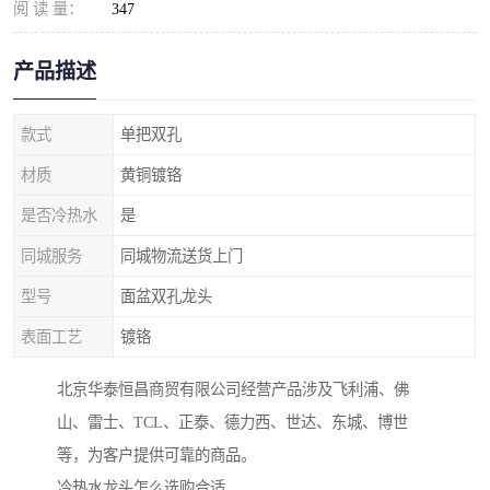
阅 读 量：
347
产品描述
款式
单把双孔
材质
黄铜镀铬
是否冷热水
是
同城服务
同城物流送货上门
型号
面盆双孔龙头
表面工艺
镀铬
北京华泰恒昌商贸有限公司经营产品涉及飞利浦、佛
山、雷士、TCL、正泰、德力西、世达、东城、博世
等，为客户提供可靠的商品。
冷热水龙头怎么选购合适