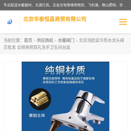
专业配送水暖器材、光源灯具、五金交电等维修物资，飞利浦，佛山照明，世达，博世，九牧，特陶等各产品涉及国内外知名品牌。公司专注与物业、学校、酒店、工厂等单位合作，提供一站式配送服务，降低客户综合成本。依托电子商务改变传统模式，以专业的团队为客户提供24H物资配送到达，货到月结、统一开票，便捷退换等服务，提高了企业的运营效率。
北京华泰恒昌商贸有限公司
当前位置：
首页
>
供应商机
>
水暖阀门
> 北京洗脸盆冷热水龙头阀
芯批发 全铜单把双孔洗手卫生间台盆
水暖阀门
电料灯饰
五金工具
涂料辅材