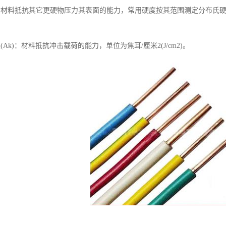
材料抵抗其它更硬物压力其表面的能力，常用硬度按其范围测定分布氏硬度(H
(Ak)：材料抵抗冲击载荷的能力，单位为焦耳/厘米2(J/cm2)。