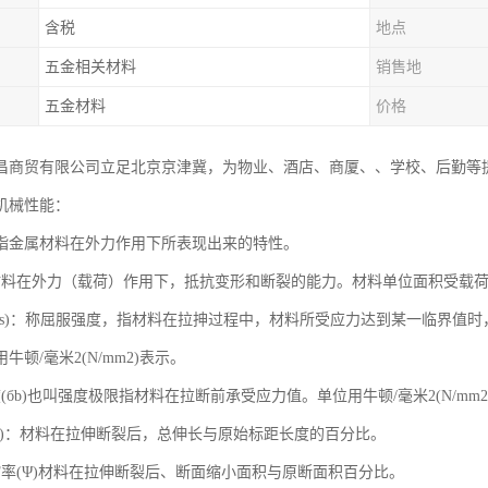
含税
地点
五金相关材料
销售地
五金材料
价格
昌商贸有限公司立足北京京津冀，为物业、酒店、商厦、、学校、后勤等
机械性能：
指金属材料在外力作用下所表现出来的特性。
材料在外力（载荷）作用下，抵抗变形和断裂的能力。材料单位面积受载
(бs)：称屈服强度，指材料在拉抻过程中，材料所受应力达到某一临界值时
牛顿/毫米2(N/mm2)表示。
(бb)也叫强度极限指材料在拉断前承受应力值。单位用牛顿/毫米2(N/mm2
(δ)：材料在拉伸断裂后，总伸长与原始标距长度的百分比。
缩率(Ψ)材料在拉伸断裂后、断面缩小面积与原断面积百分比。