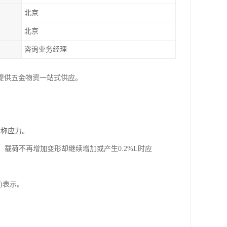
北京
北京
咨询业务经理
提供五金物资一站式供应。
荷称应力。
，载荷不再增加变形却继续增加或产生0.2%L时应
)表示。