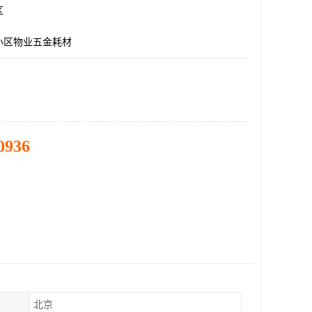
区
小区物业五金耗材
0936
北京