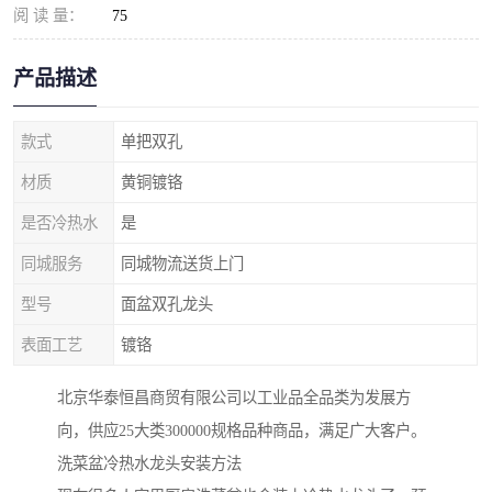
阅 读 量：
75
产品描述
款式
单把双孔
材质
黄铜镀铬
是否冷热水
是
同城服务
同城物流送货上门
型号
面盆双孔龙头
表面工艺
镀铬
北京华泰恒昌商贸有限公司以工业品全品类为发展方
向，供应25大类300000规格品种商品，满足广大客户。
洗菜盆冷热水龙头安装方法