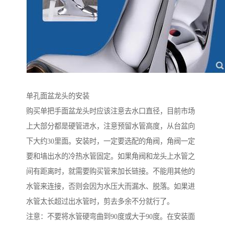
单孔面盆龙头的安装
购买单把手面盆龙头时应该注意去水口直径，目前市场
上大部分都是硬管进水，注意预留水管高度，从台盆向
下大约30里面。安装时，一定要选配的角阀，角阀一定
要和墙出水的冷热水管固定。如果角阀和龙头上水管之
间有距离时，就需要购买管来加长链接。不能用其他的
水管来连接，否则会因为水压大而漏水、脱落。如果进
水管太长超过出水管时，剪去多余不分就行了。
注意：不要将水管硬弯曲到90度或大于90度。在安装面