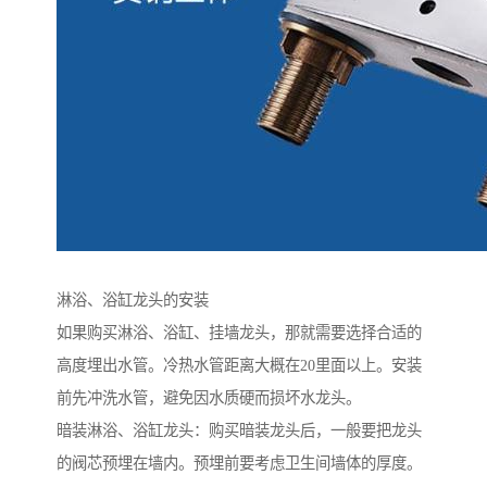
淋浴、浴缸龙头的安装
如果购买淋浴、浴缸、挂墙龙头，那就需要选择合适的
高度埋出水管。冷热水管距离大概在20里面以上。安装
前先冲洗水管，避免因水质硬而损坏水龙头。
暗装淋浴、浴缸龙头：购买暗装龙头后，一般要把龙头
的阀芯预埋在墙内。预埋前要考虑卫生间墙体的厚度。