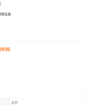
区
装饰五金
0936
北京