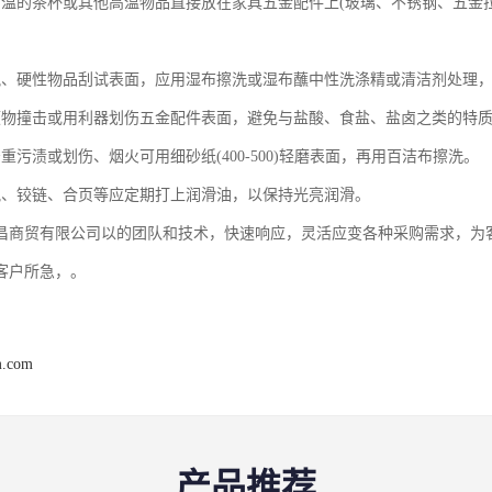
高温的茶杯或其他高温物品直接放在家具五金配件上(玻璃、不锈钢、五金
锐、硬性物品刮试表面，应用湿布擦洗或湿布蘸中性洗涤精或清洁剂处理
硬物撞击或用利器划伤五金配件表面，避免与盐酸、食盐、盐卤之类的特
重污渍或划伤、烟火可用细砂纸(400-500)轻磨表面，再用百洁布擦洗。
轨、铰链、合页等应定期打上润滑油，以保持光亮润滑。
昌商贸有限公司以的团队和技术，快速响应，灵活应变各种采购需求，为
客户所急，。
m.com
产品推荐