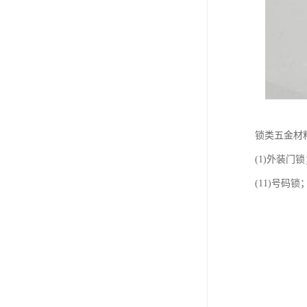
锁类五金材
(1)外装门锁
(11)号码锁