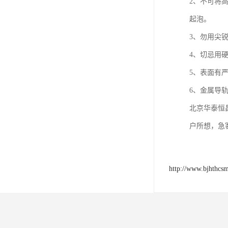
2、不可将
起泡。
3、勿用尖
4、切忌用
5、表面有严
6、金属导
北京华泰恒
户所想，急
http://www.bjhthcs