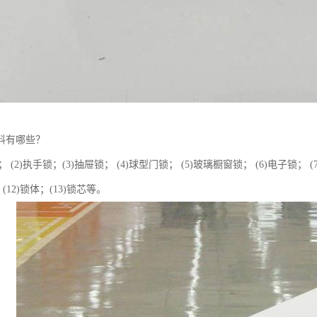
料有哪些？
； (2)执手锁；(3)抽屉锁； (4)球型门锁； (5)玻璃橱窗锁； (6)电子锁； (
；(12)锁体；(13)锁芯等。