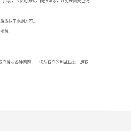
拉手等)，应使用脚架、隔热垫等，以免表面变色或
，后应抹干水剂方可。
质接触。
客户解决各种问题，一切从客户的利益出发，想客