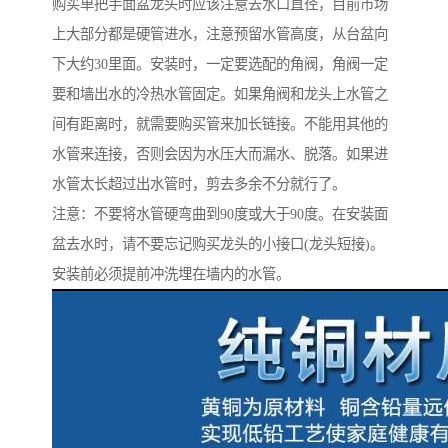
购买单把手面盆龙头时应该注意去水口直径，目前市场
上大部分都是硬管进水，注意预留水管高度，从台盆向
下大约30里面。安装时，一定要选配的角阀，角阀一定
要和墙出水的冷热水管固定。如果角阀和龙头上水管之
间有距离时，就需要购买管来加长链接。不能用其他的
水管来连接，否则会因为水压大而漏水、脱落。如果进
水管太长超过出水管时，剪去多余不分就行了。
注意：不要将水管硬弯曲到90度或大于90度。在安装面
盆去水时，请不要忘记购买龙头的小接口(龙头短接)。
安装前必须提前冲洗埋在墙内的水管。