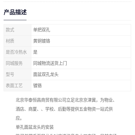
产品描述
款式
单把双孔
材质
黄铜镀铬
是否冷热水
是
同城服务
同城物流送货上门
型号
面盆双孔龙头
表面工艺
镀铬
北京华泰恒昌商贸有限公司立足北京京津冀，为物业、
酒店、商厦、、学校、后勤等提供五金物资一站式供
应。
单孔面盆龙头的安装