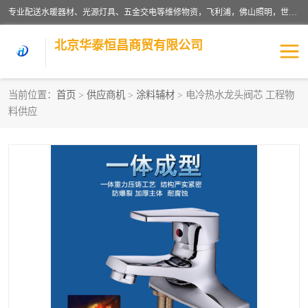
专业配送水暖器材、光源灯具、五金交电等维修物资，飞利浦，佛山照明，世达，博世，九牧，特陶等各产品涉及国内外知名品牌。公司专注与物业、学校、酒店、工厂等单位合作，提供一站式配送服务，降低客户综合成本。依托电子商务改变传统模式，以专业的团队为客户提供24H物资配送到达，货到月结、统一开票，便捷退换等服务，提高了企业的运营效率。
北京华泰恒昌商贸有限公司
当前位置：
首页
>
供应商机
>
涂料辅材
> 电冷热水龙头阀芯 工程物
料供应
水暖阀门
电料灯饰
五金工具
涂料辅材