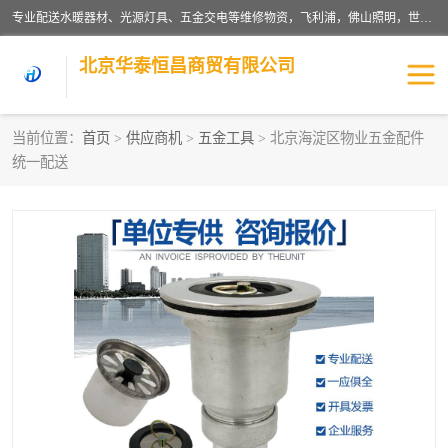
专业配送水暖器材、光源灯具、五金交电等维修物资，飞利浦，佛山照明，世达，博世，九牧，特陶等各产品涉及国内外知名品牌。公司专注与物业、学校、酒店、工厂等单位合作，提供一站式配送服务，降低客户综合成本。依托电子商务改变传统模式，以专业的团队为客户提供24H物资配送到达，货到月结、统一开票，便捷退换等服务，提高了企业的运营效率。
北京华泰恒昌商贸有限公司
当前位置：
首页
>
供应商机
>
五金工具
> 北京海淀区物业五金配件
统一配送
水暖阀门
电料灯饰
五金工具
涂料辅材