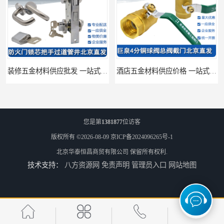
装修五金材料供应批发 一站式供应
酒店五金材料供应价格 一站式配送
您是第
1381877
位访客
版权所有 ©2026-08-09
京ICP备2024096265号-1
北京华泰恒昌商贸有限公司
保留所有权利.
技术支持：
八方资源网
免责声明
管理员入口
网站地图
建筑五金材料供应配送 一站式五金材料供应商
脸盆冷热水龙头批发商 水龙头冷热洗脸盆池 全城配送