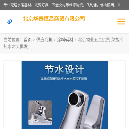
专业配送水暖器材、光源灯具、五金交电等维修物资，飞利浦，佛山照明，世达，博世，九牧，特陶等各产品涉及国内外知名品牌。公司专注与物业、学校、酒店、工厂等单位合作，提供一站式配送服务，降低客户综合成本。依托电子商务改变传统模式，以专业的团队为客户提供24H物资配送到达，货到月结、统一开票，便捷退换等服务，提高了企业的运营效率。
北京华泰恒昌商贸有限公司
当前位置：
首页
>
供应商机
>
涂料辅材
> 北京物业五金供货 菜盆冷
热水龙头批发
水暖阀门
电料灯饰
五金工具
涂料辅材