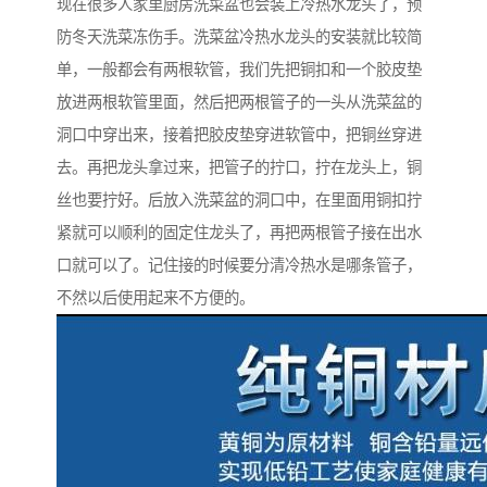
现在很多人家里厨房洗菜盆也会装上冷热水龙头了，预
防冬天洗菜冻伤手。洗菜盆冷热水龙头的安装就比较简
单，一般都会有两根软管，我们先把铜扣和一个胶皮垫
放进两根软管里面，然后把两根管子的一头从洗菜盆的
洞口中穿出来，接着把胶皮垫穿进软管中，把铜丝穿进
去。再把龙头拿过来，把管子的拧口，拧在龙头上，铜
丝也要拧好。后放入洗菜盆的洞口中，在里面用铜扣拧
紧就可以顺利的固定住龙头了，再把两根管子接在出水
口就可以了。记住接的时候要分清冷热水是哪条管子，
不然以后使用起来不方便的。