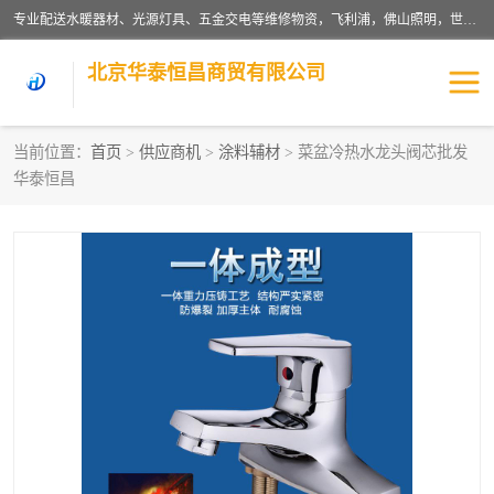
专业配送水暖器材、光源灯具、五金交电等维修物资，飞利浦，佛山照明，世达，博世，九牧，特陶等各产品涉及国内外知名品牌。公司专注与物业、学校、酒店、工厂等单位合作，提供一站式配送服务，降低客户综合成本。依托电子商务改变传统模式，以专业的团队为客户提供24H物资配送到达，货到月结、统一开票，便捷退换等服务，提高了企业的运营效率。
北京华泰恒昌商贸有限公司
当前位置：
首页
>
供应商机
>
涂料辅材
> 菜盆冷热水龙头阀芯批发
华泰恒昌
水暖阀门
电料灯饰
五金工具
涂料辅材