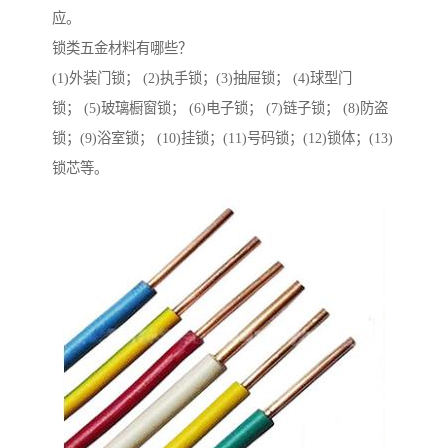
应。
锁类五金材料有哪些？
(1)外装门锁； (2)执手锁；(3)抽屉锁； (4)球型门
锁； (5)玻璃橱窗锁； (6)电子锁； (7)链子锁； (8)防盗
锁；(9)浴室锁； (10)挂锁；(11)号码锁；(12)锁体；(13)
锁芯等。