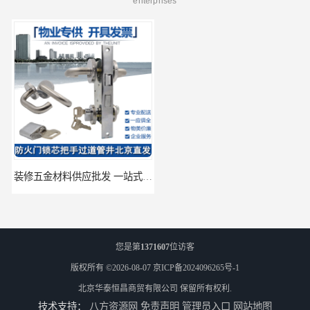
enterprises
装修五金材料供应批发 一站式供应
酒店五金材料供应价格 一站式配送
您是第
1371607
位访客
版权所有 ©2026-08-07
京ICP备2024096265号-1
北京华泰恒昌商贸有限公司
保留所有权利.
技术支持：
八方资源网
免责声明
管理员入口
网站地图