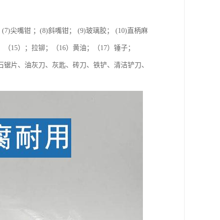
(7)尖嘴钳 ；(8)斜嘴钳； (9)玻璃胶； (10)直柄麻
扳手；（15）；拉铆；（16）黄油；（17）锤子；
云石锯片、油灰刀、灰匙、砖刀、铁铲、清洁铲刀、