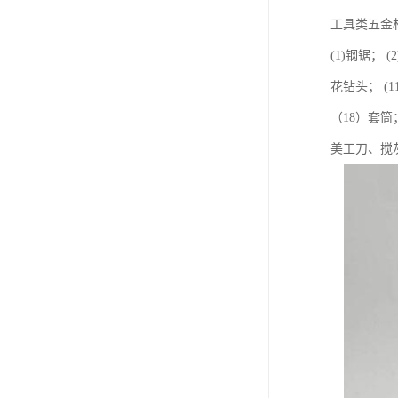
工具类五金
(1)钢锯； 
花钻头； (
（18）套
美工刀、搅