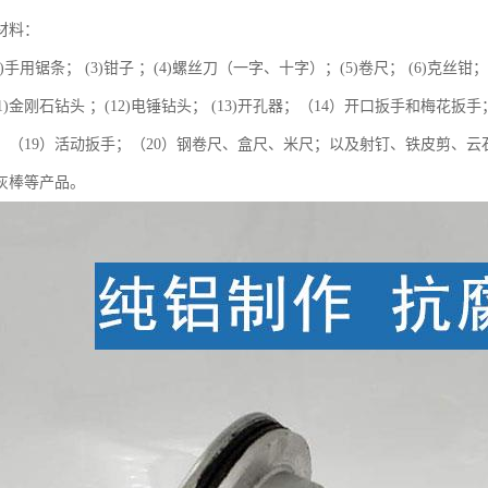
材料：
(2)手用锯条； (3)钳子 ；(4)螺丝刀（一字、十字）；(5)卷尺； (6)克丝钳； 
11)金刚石钻头 ；(12)电锤钻头； (13)开孔器；（14）开口扳手和梅花
筒；（19）活动扳手；（20）钢卷尺、盒尺、米尺；以及射钉、铁皮剪、
灰棒等产品。