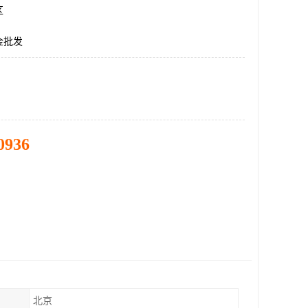
区
金批发
0936
北京