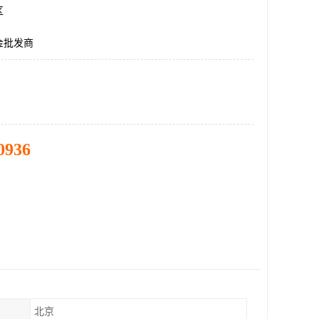
区
金批发商
0936
北京