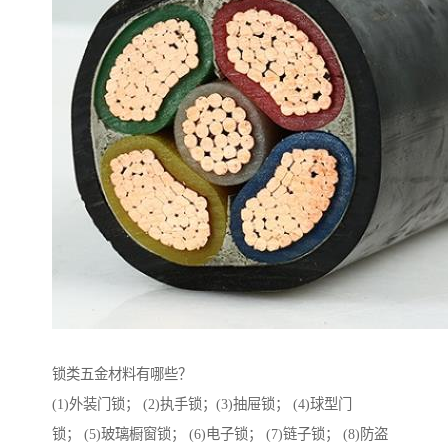
锁类五金材料有哪些？
(1)外装门锁； (2)执手锁；(3)抽屉锁； (4)球型门
锁； (5)玻璃橱窗锁； (6)电子锁； (7)链子锁； (8)防盗