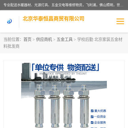
专业配送水暖器材、光源灯具、五金交电等维修物资，飞利浦，佛山照明，世达，博世，九牧，特陶等各产品涉及国内外知名品牌。公司专注与物业、学校、酒店、工厂等单位合作，提供一站式配送服务，降低客户综合成本。依托电子商务改变传统模式，以专业的团队为客户提供24H物资配送到达，货到月结、统一开票，便捷退换等服务，提高了企业的运营效率。
北京华泰恒昌商贸有限公司
当前位置：
首页
>
供应商机
>
五金工具
> 学校后勤 北京家装五金材
料批发商
水暖阀门
电料灯饰
五金工具
涂料辅材