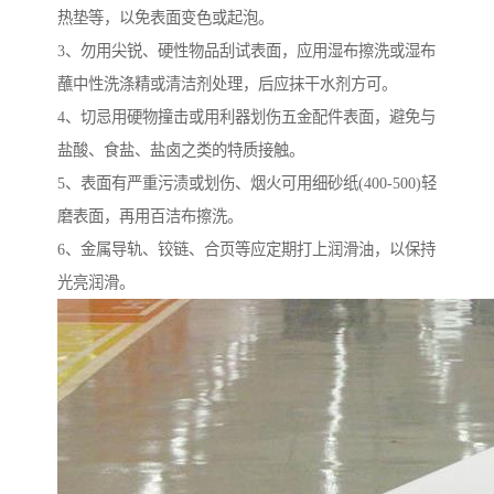
热垫等，以免表面变色或起泡。
3、勿用尖锐、硬性物品刮试表面，应用湿布擦洗或湿布
蘸中性洗涤精或清洁剂处理，后应抹干水剂方可。
4、切忌用硬物撞击或用利器划伤五金配件表面，避免与
盐酸、食盐、盐卤之类的特质接触。
5、表面有严重污渍或划伤、烟火可用细砂纸(400-500)轻
磨表面，再用百洁布擦洗。
6、金属导轨、铰链、合页等应定期打上润滑油，以保持
光亮润滑。