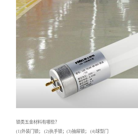
锁类五金材料有哪些？
(1)外装门锁； (2)执手锁；(3)抽屉锁； (4)球型门