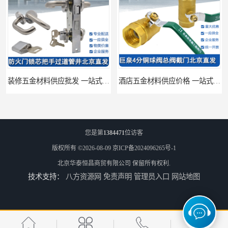
装修五金材料供应批发 一站式供应
酒店五金材料供应价格 一站式配送
您是第
1384471
位访客
版权所有 ©2026-08-09
京ICP备2024096265号-1
北京华泰恒昌商贸有限公司
保留所有权利.
技术支持：
八方资源网
免责声明
管理员入口
网站地图
建筑五金材料供应配送 一站式五金材料供应商
脸盆冷热水龙头批发商 水龙头冷热洗脸盆池 全城配送