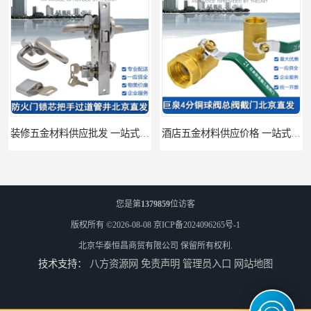
装修五金材料供应批发 一站式供应
酒店五金材料供应价格 一站式配送
您是第
1379859
位访客
版权所有 ©2026-08-08
京ICP备2024096265号-1
北京华泰恒昌商贸有限公司
保留所有权利.
技术支持：
八方资源网
免责声明
管理员入口
网站地图
建筑五金材料供应配送 一站式五金材料供应商
脸盆冷热水龙头批发商 水龙头冷热洗脸盆池 全城配送