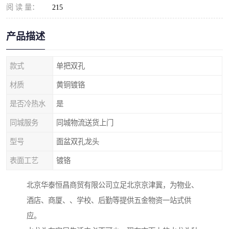
阅 读 量：
215
产品描述
款式
单把双孔
材质
黄铜镀铬
是否冷热水
是
同城服务
同城物流送货上门
型号
面盆双孔龙头
表面工艺
镀铬
北京华泰恒昌商贸有限公司立足北京京津冀，为物业、
酒店、商厦、、学校、后勤等提供五金物资一站式供
应。