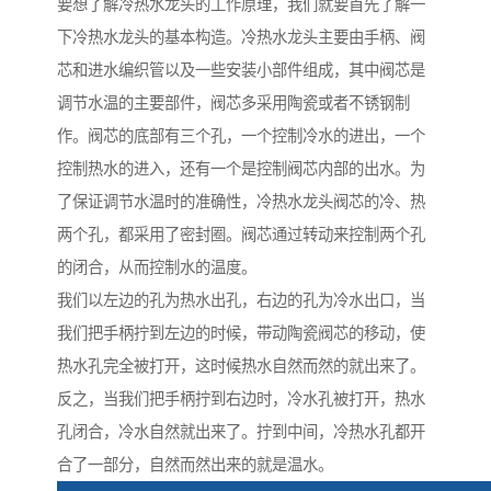
要想了解冷热水龙头的工作原理，我们就要首先了解一
下冷热水龙头的基本构造。冷热水龙头主要由手柄、阀
芯和进水编织管以及一些安装小部件组成，其中阀芯是
调节水温的主要部件，阀芯多采用陶瓷或者不锈钢制
作。阀芯的底部有三个孔，一个控制冷水的进出，一个
控制热水的进入，还有一个是控制阀芯内部的出水。为
了保证调节水温时的准确性，冷热水龙头阀芯的冷、热
两个孔，都采用了密封圈。阀芯通过转动来控制两个孔
的闭合，从而控制水的温度。
我们以左边的孔为热水出孔，右边的孔为冷水出口，当
我们把手柄拧到左边的时候，带动陶瓷阀芯的移动，使
热水孔完全被打开，这时候热水自然而然的就出来了。
反之，当我们把手柄拧到右边时，冷水孔被打开，热水
孔闭合，冷水自然就出来了。拧到中间，冷热水孔都开
合了一部分，自然而然出来的就是温水。