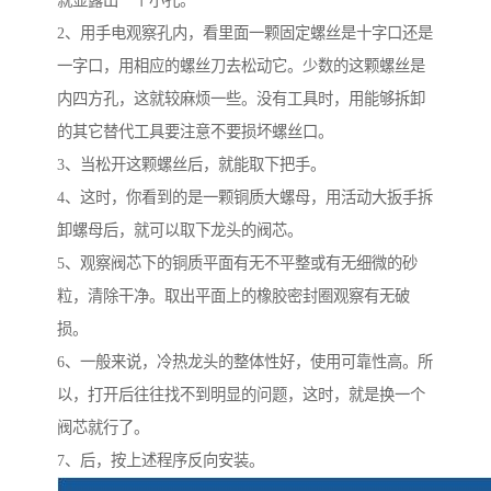
就显露出一个小孔。
2、用手电观察孔内，看里面一颗固定螺丝是十字口还是
一字口，用相应的螺丝刀去松动它。少数的这颗螺丝是
内四方孔，这就较麻烦一些。没有工具时，用能够拆卸
的其它替代工具要注意不要损坏螺丝口。
3、当松开这颗螺丝后，就能取下把手。
4、这时，你看到的是一颗铜质大螺母，用活动大扳手拆
卸螺母后，就可以取下龙头的阀芯。
5、观察阀芯下的铜质平面有无不平整或有无细微的砂
粒，清除干净。取出平面上的橡胶密封圈观察有无破
损。
6、一般来说，冷热龙头的整体性好，使用可靠性高。所
以，打开后往往找不到明显的问题，这时，就是换一个
阀芯就行了。
7、后，按上述程序反向安装。