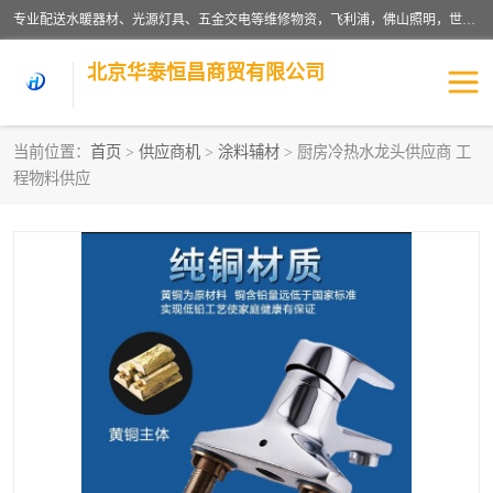
专业配送水暖器材、光源灯具、五金交电等维修物资，飞利浦，佛山照明，世达，博世，九牧，特陶等各产品涉及国内外知名品牌。公司专注与物业、学校、酒店、工厂等单位合作，提供一站式配送服务，降低客户综合成本。依托电子商务改变传统模式，以专业的团队为客户提供24H物资配送到达，货到月结、统一开票，便捷退换等服务，提高了企业的运营效率。
北京华泰恒昌商贸有限公司
当前位置：
首页
>
供应商机
>
涂料辅材
> 厨房冷热水龙头供应商 工
程物料供应
水暖阀门
电料灯饰
五金工具
涂料辅材