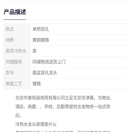
产品描述
款式
单把双孔
材质
黄铜镀铬
是否冷热水
是
同城服务
同城物流送货上门
型号
面盆双孔龙头
表面工艺
镀铬
北京华泰恒昌商贸有限公司立足北京京津冀，为物业、
酒店、商厦、、学校、后勤等提供五金物资一站式供
应。
冷热水龙头原理是什么