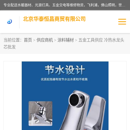
专业配送水暖器材、光源灯具、五金交电等维修物资，飞利浦，佛山照明，世达，博世，九牧，特陶等各产品涉及国内外知名品牌。公司专注与物业、学校、酒店、工厂等单位合作，提供一站式配送服务，降低客户综合成本。依托电子商务改变传统模式，以专业的团队为客户提供24H物资配送到达，货到月结、统一开票，便捷退换等服务，提高了企业的运营效率。
北京华泰恒昌商贸有限公司
当前位置：
首页
>
供应商机
>
涂料辅材
> 五金工具供应 冷热水龙头
芯批发
水暖阀门
电料灯饰
五金工具
涂料辅材