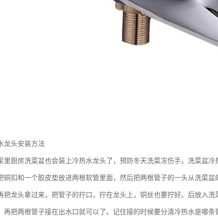
水龙头安装方法
家里厨房洗菜盆也会装上冷热水龙头了，预防冬天洗菜冻伤手。洗菜盆冷
把铜扣和一个胶皮垫放进两根软管里面，然后把两根管子的一头从洗菜盆
再把龙头拿过来，把管子的拧口，拧在龙头上，铜丝也要拧好。后放入洗
，再把两根管子接在出水口就可以了。记住接的时候要分清冷热水是哪条