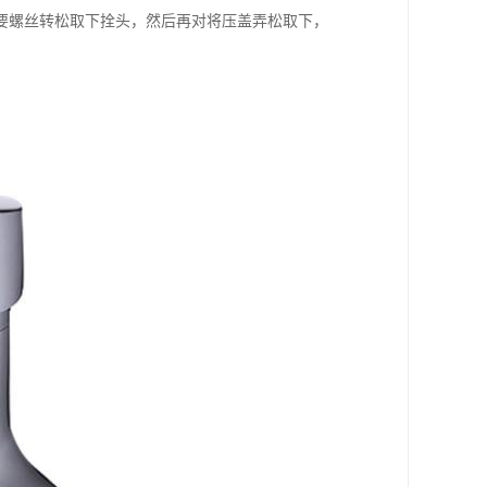
要螺丝转松取下拴头，然后再对将压盖弄松取下，