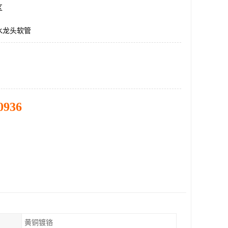
区
水龙头软管
0936
黄铜镀铬