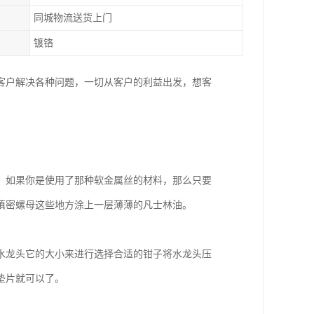
同城物流送货上门
镀铬
客户解决各种问题，一切从客户的利益出发，想客
。如果你是使用了那种软金属丝的材料，那么只要
和填密螺母这些地方涂上一层薄薄的凡士林油。
水龙头它的大小来进行选择合适的钳子将水龙头压
垫片就可以了。