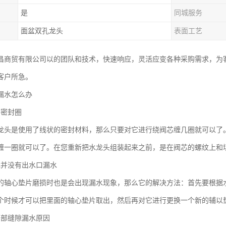
是
同城服务
面盆双孔龙头
表面工艺
昌商贸有限公司以的团队和技术，快速响应，灵活应变各种采购需求，为
客户所急。
漏水怎么办
的密封圈
龙头是使用了线状的密封材料，那么只要对它进行绕阀芯缠几圈就可以了
缠一圈就可以了。在您重新把水龙头组装起来之前，是在阀芯的螺纹上
龙并没有出水口漏水
的轴心垫片磨损时也是会出现漏水现象，那么它的解决方法：首先要根据
个时候才可以把里面的轴心垫片取出，然后再对它进行更换一个新的辅以
下部缝隙漏水原因