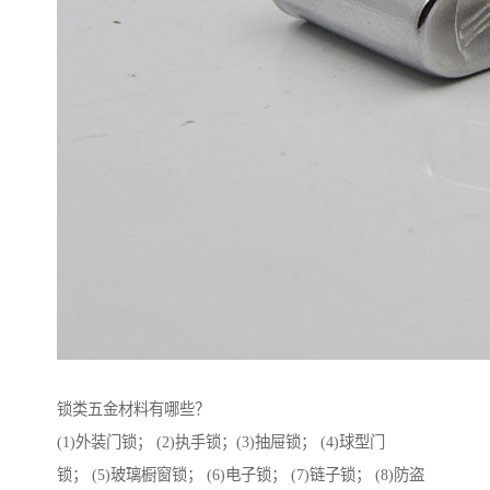
锁类五金材料有哪些？
(1)外装门锁； (2)执手锁；(3)抽屉锁； (4)球型门
锁； (5)玻璃橱窗锁； (6)电子锁； (7)链子锁； (8)防盗