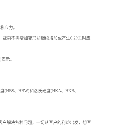
荷称应力。
，载荷不再增加变形却继续增加或产生0.2%L时应
)表示。
BS、HBW)和洛氏硬度(HKA、HKB、
客户解决各种问题，一切从客户的利益出发，想客