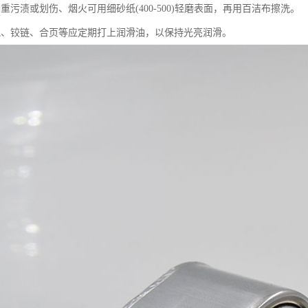
重污渍或划伤、烟火可用细砂纸(400-500)轻磨表面，再用百洁布擦洗。
轨、铰链、合页等应定期打上润滑油，以保持光亮润滑。