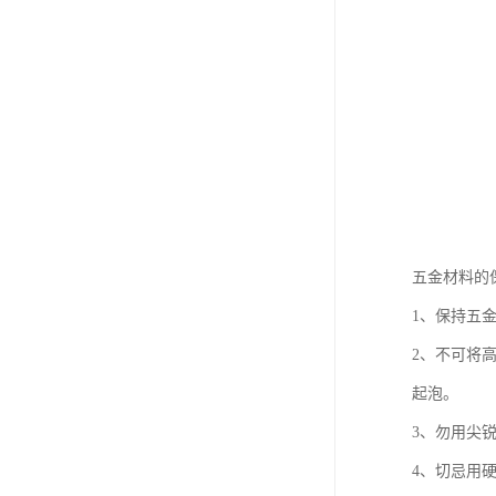
五金材料的
1、保持五
2、不可将
起泡。
3、勿用尖
4、切忌用