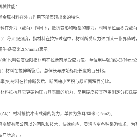
机械性能：
指金属材料在外力作用下所表现出来的特性。
材料在外力（载荷）作用下，抵抗变形和断裂的能力。材料单位面积受载
(бs)：称屈服强度，指材料在拉抻过程中，材料所受应力达到某一临界值时
牛顿/毫米2(N/mm2)表示。
(бb)也叫强度极限指材料在拉断前承受应力值。单位用牛顿/毫米2(N/mm2
(δ)：材料在拉伸断裂后，总伸长与原始标距长度的百分比。
缩率(Ψ)材料在拉伸断裂后、断面缩小面积与原断面积百分比。
材料抵抗其它更硬物压力其表面的能力，常用硬度按其范围测定分布氏硬度(H
(Ak)：材料抵抗冲击载荷的能力，单位为焦耳/厘米2(J/cm2)。
昌商贸有限公司以的团队和技术，快速响应，灵活应变各种采购需求，为
客户所急，。