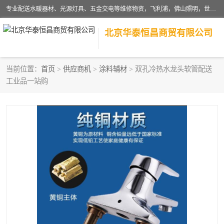
专业配送水暖器材、光源灯具、五金交电等维修物资，飞利浦，佛山照明，世达，博世，九牧，特陶等各产品涉及国内外知名品牌。公司专注与物业、学校、酒店、工厂等单位合作，提供一站式配送服务，降低客户综合成本。依托电子商务改变传统模式，以专业的团队为客户提供24H物资配送到达，货到月结、统一开票，便捷退换等服务，提高了企业的运营效率。
北京华泰恒昌商贸有限公司
当前位置：
首页
>
供应商机
>
涂料辅材
> 双孔冷热水龙头软管配送
工业品一站购