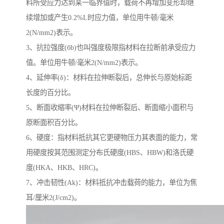
料所受应力达到某一临界值时，载荷不再增加变形却继
续增加或产生0.2%L时应力值，单位用牛顿/毫米
2(N/mm2)表示。
3、抗拉强度(бb)也叫强度极限指材料在拉断前承受应力
值。单位用牛顿/毫米2(N/mm2)表示。
4、延伸率(δ)：材料在拉伸断裂后，总伸长与原始标距
长度的百分比。
5、断面收缩率(Ψ)材料在拉伸断裂后、断面缩小面积与
原断面积百分比。
6、硬度：指材料抵抗其它更硬物压力其表面的能力，常
用硬度按其范围测定分布氏硬度(HBS、HBW)和洛氏硬
度(HKA、HKB、HRC)。
7、冲击韧性(Ak)：材料抵抗冲击载荷的能力，单位为焦
耳/厘米2(J/cm2)。