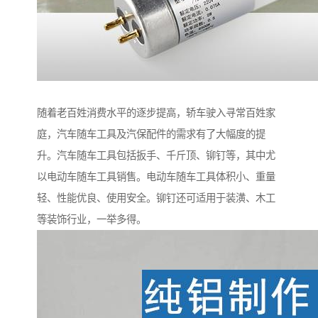
随着老百姓消费水平的逐步提高，轿车驶入寻常百姓家
庭，汽车随车工具及汽保配件的需求有了大幅度的提
升。汽车随车工具包括扳手、千斤顶、铆钉等，其中尤
以电动车随车工具销售。电动车随车工具体积小、重量
轻、性能优良、使用安全。铆钉还可适用于装潢、木工
等装饰行业，一举多得。