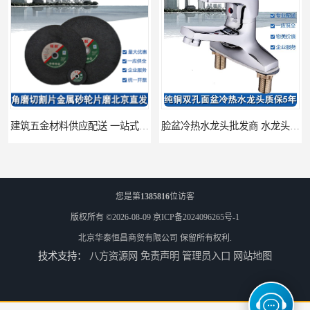
建筑五金材料供应配送 一站式五金材料供应商
脸盆冷热水龙头批发商 水龙头冷热洗脸盆池 全城配送
您是第
1385816
位访客
版权所有 ©2026-08-09
京ICP备2024096265号-1
北京华泰恒昌商贸有限公司
保留所有权利.
技术支持：
八方资源网
免责声明
管理员入口
网站地图
厨房冷热水龙头批发 三孔面盆通用中珠 24小时内送达
浴室冷热水龙头芯 三孔面盆通用中珠 24小时内送达