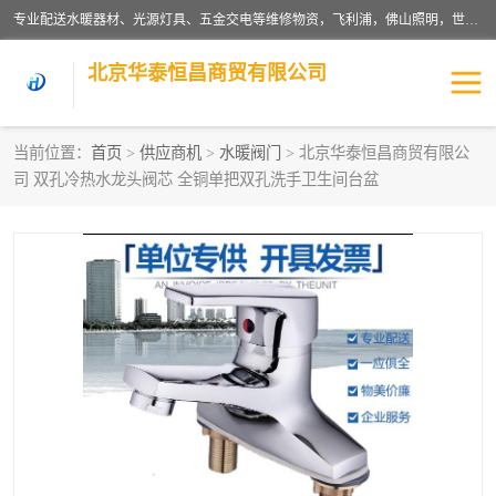
专业配送水暖器材、光源灯具、五金交电等维修物资，飞利浦，佛山照明，世达，博世，九牧，特陶等各产品涉及国内外知名品牌。公司专注与物业、学校、酒店、工厂等单位合作，提供一站式配送服务，降低客户综合成本。依托电子商务改变传统模式，以专业的团队为客户提供24H物资配送到达，货到月结、统一开票，便捷退换等服务，提高了企业的运营效率。
北京华泰恒昌商贸有限公司
当前位置：
首页
>
供应商机
>
水暖阀门
> 北京华泰恒昌商贸有限公
司 双孔冷热水龙头阀芯 全铜单把双孔洗手卫生间台盆
水暖阀门
电料灯饰
五金工具
涂料辅材