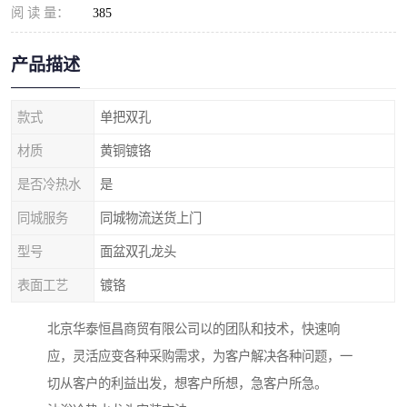
阅 读 量：
385
产品描述
款式
单把双孔
材质
黄铜镀铬
是否冷热水
是
同城服务
同城物流送货上门
型号
面盆双孔龙头
表面工艺
镀铬
北京华泰恒昌商贸有限公司以的团队和技术，快速响
应，灵活应变各种采购需求，为客户解决各种问题，一
切从客户的利益出发，想客户所想，急客户所急。