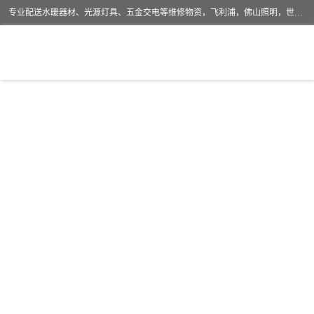
专业配送水暖器材、光源灯具、五金交电等维修物资，飞利浦，佛山照明，世达，博世，九牧，特陶等各产品涉及国内外知名品牌。公司专注与物业、学校、酒店、工厂等单位合作，提供一站式配送服务，降低客户综合成本。依托电子商务改变传统模式，以专业的团队为客户提供24H物资配送到达，货到月结、统一开票，便捷退换等服务，提高了企业的运营效率。