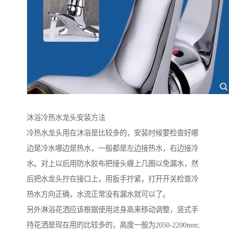
沐浴冷热水龙头安装方法
冷热水龙头用在沐浴是比较多的，安装时候要检查好哪
边是冷水哪边是热水，一般都是左边接热水，右边接冷
水。对上以后用防水胶布把接头缠上几圈以免漏水，然
后把水龙头拧在接口上，用扳手拧紧，打开开关检查冷
热水方向正确，水流正常没有漏水就可以了。
另外淋浴花洒应该根据使用这身高来移动调整，竖式手
持花洒是现在用的比较多的，高度一般为2050-2200mm;