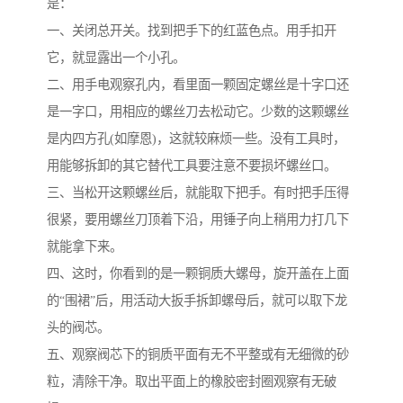
是：
一、关闭总开关。找到把手下的红蓝色点。用手扣开
它，就显露出一个小孔。
二、用手电观察孔内，看里面一颗固定螺丝是十字口还
是一字口，用相应的螺丝刀去松动它。少数的这颗螺丝
是内四方孔(如摩恩)，这就较麻烦一些。没有工具时，
用能够拆卸的其它替代工具要注意不要损坏螺丝口。
三、当松开这颗螺丝后，就能取下把手。有时把手压得
很紧，要用螺丝刀顶着下沿，用锤子向上稍用力打几下
就能拿下来。
四、这时，你看到的是一颗铜质大螺母，旋开盖在上面
的“围裙”后，用活动大扳手拆卸螺母后，就可以取下龙
头的阀芯。
五、观察阀芯下的铜质平面有无不平整或有无细微的砂
粒，清除干净。取出平面上的橡胶密封圈观察有无破