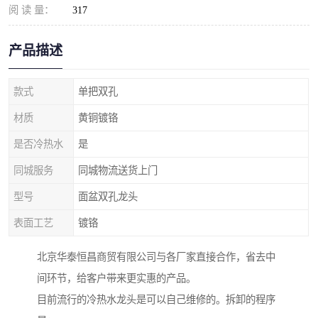
阅 读 量：
317
产品描述
款式
单把双孔
材质
黄铜镀铬
是否冷热水
是
同城服务
同城物流送货上门
型号
面盆双孔龙头
表面工艺
镀铬
北京华泰恒昌商贸有限公司与各厂家直接合作，省去中
间环节，给客户带来更实惠的产品。
目前流行的冷热水龙头是可以自己维修的。拆卸的程序