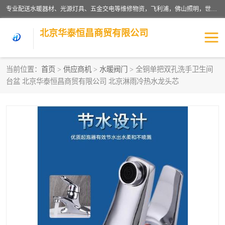
专业配送水暖器材、光源灯具、五金交电等维修物资，飞利浦，佛山照明，世达，博世，九牧，特陶等各产品涉及国内外知名品牌。公司专注与物业、学校、酒店、工厂等单位合作，提供一站式配送服务，降低客户综合成本。依托电子商务改变传统模式，以专业的团队为客户提供24H物资配送到达，货到月结、统一开票，便捷退换等服务，提高了企业的运营效率。
北京华泰恒昌商贸有限公司
当前位置：
首页
>
供应商机
>
水暖阀门
> 全铜单把双孔洗手卫生间
台盆 北京华泰恒昌商贸有限公司 北京淋雨冷热水龙头芯
水暖阀门
电料灯饰
五金工具
涂料辅材