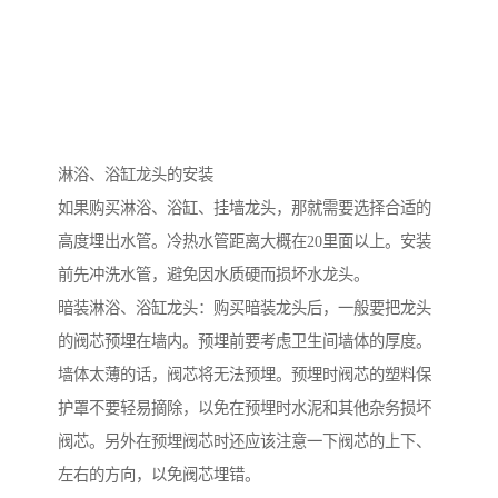
淋浴、浴缸龙头的安装
如果购买淋浴、浴缸、挂墙龙头，那就需要选择合适的
高度埋出水管。冷热水管距离大概在20里面以上。安装
前先冲洗水管，避免因水质硬而损坏水龙头。
暗装淋浴、浴缸龙头：购买暗装龙头后，一般要把龙头
的阀芯预埋在墙内。预埋前要考虑卫生间墙体的厚度。
墙体太薄的话，阀芯将无法预埋。预埋时阀芯的塑料保
护罩不要轻易摘除，以免在预埋时水泥和其他杂务损坏
阀芯。另外在预埋阀芯时还应该注意一下阀芯的上下、
左右的方向，以免阀芯埋错。