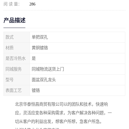
阅 读 量：
286
产品描述
款式
单把双孔
材质
黄铜镀铬
是否冷热水
是
同城服务
同城物流送货上门
型号
面盆双孔龙头
表面工艺
镀铬
北京华泰恒昌商贸有限公司以的团队和技术，快速响
应，灵活应变各种采购需求，为客户解决各种问题，一
切从客户的利益出发，想客户所想，急客户所急。