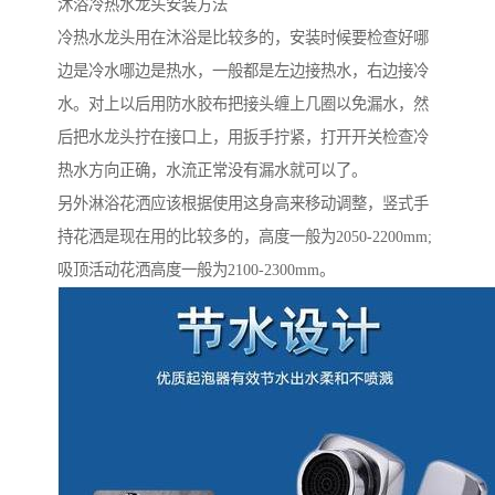
沐浴冷热水龙头安装方法
冷热水龙头用在沐浴是比较多的，安装时候要检查好哪
边是冷水哪边是热水，一般都是左边接热水，右边接冷
水。对上以后用防水胶布把接头缠上几圈以免漏水，然
后把水龙头拧在接口上，用扳手拧紧，打开开关检查冷
热水方向正确，水流正常没有漏水就可以了。
另外淋浴花洒应该根据使用这身高来移动调整，竖式手
持花洒是现在用的比较多的，高度一般为2050-2200mm;
吸顶活动花洒高度一般为2100-2300mm。