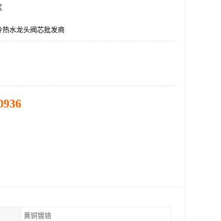
区
冷热水龙头阀芯批发商
0936
黄铜镀铬