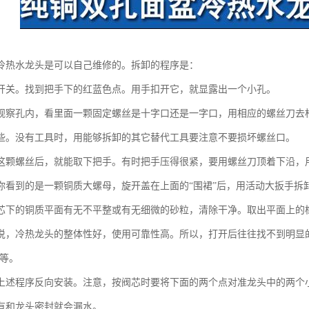
冷热水龙头是可以自己维修的。拆卸的程序是：
开关。找到把手下的红蓝色点。用手扣开它，就显露出一个小孔。
观察孔内，看里面一颗固定螺丝是十字口还是一字口，用相应的螺丝刀去松
些。没有工具时，用能够拆卸的其它替代工具要注意不要损坏螺丝口。
这颗螺丝后，就能取下把手。有时把手压得很紧，要用螺丝刀顶着下沿，
你看到的是一颗铜质大螺母，旋开盖在上面的“围裙”后，用活动大扳手拆
芯下的铜质平面有无不平整或有无细微的砂粒，清除干净。取出平面上的
说，冷热龙头的整体性好，使用可靠性高。所以，打开后往往找不到明显
不等。
上述程序反向安装。注意，按阀芯时要将下面的两个点对准龙头中的两个
有和龙头密封就会漏水。