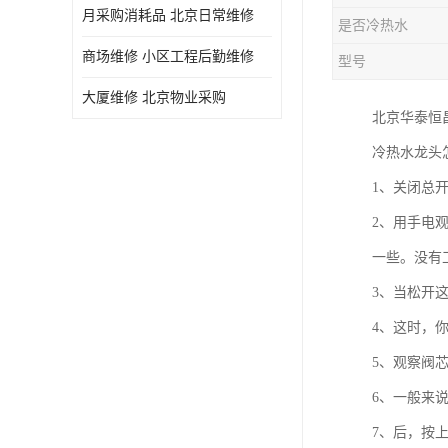
月采购消耗品 北京日常维修
是否冷热水
商场维修 小区工程后勤维修
型号
大厦维修 北京物业采购
北京华泰恒
冷热水龙头
1、关闭总
2、用手电
一些。没有
3、当松开
4、这时，
5、观察阀
6、一般来
7、后，按