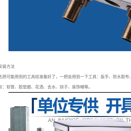
安装方法
先把可能用到的工具给准备好了，一把会用到一下工具：扳手、防水胶布
有：软管、胶垫圈、花洒、去水、拐子、装饰帽等。