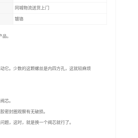
同城物流送货上门
镀铬
产品。
松动它。少数的这颗螺丝是内四方孔，这就较麻烦
的阀芯。
橡胶密封圈观察有无破损。
的问题，这时，就是换一个阀芯就行了。