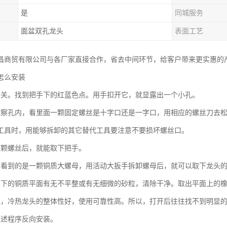
是
同城服务
面盆双孔龙头
表面工艺
昌商贸有限公司与各厂家直接合作，省去中间环节，给客户带来更实惠的
怎么安装
开关。找到把手下的红蓝色点。用手扣开它，就显露出一个小孔。
观察孔内，看里面一颗固定螺丝是十字口还是一字口，用相应的螺丝刀去
工具时，用能够拆卸的其它替代工具要注意不要损坏螺丝口。
这颗螺丝后，就能取下把手。
你看到的是一颗铜质大螺母，用活动大扳手拆卸螺母后，就可以取下龙头
芯下的铜质平面有无不平整或有无细微的砂粒，清除干净。取出平面上的
说，冷热龙头的整体性好，使用可靠性高。所以，打开后往往找不到明显
上述程序反向安装。