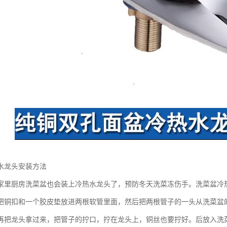
水龙头安装方法
家里厨房洗菜盆也会装上冷热水龙头了，预防冬天洗菜冻伤手。洗菜盆冷
把铜扣和一个胶皮垫放进两根软管里面，然后把两根管子的一头从洗菜盆
再把龙头拿过来，把管子的拧口，拧在龙头上，铜丝也要拧好。后放入洗