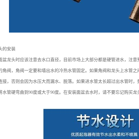
头的安装
面盆龙头时应该注意去水口直径，目前市场上大部分都是硬管进水，注意预
的角阀，角阀一定要和墙出水的冷热水管固定。如果角阀和龙头上水管之
连接，否则会因为水压大而漏水、脱落。如果进水管太长超过出水管时，
将水管硬弯曲到90度或大于90度。在安装面盆去水时，请不要忘记购买龙
。