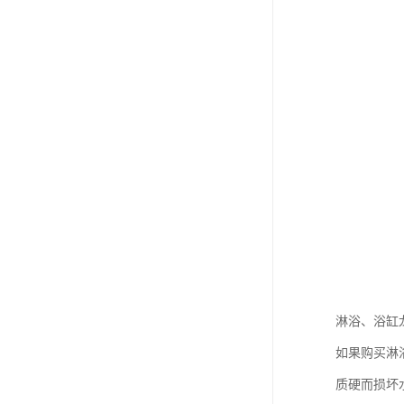
淋浴、浴缸
如果购买淋
质硬而损坏