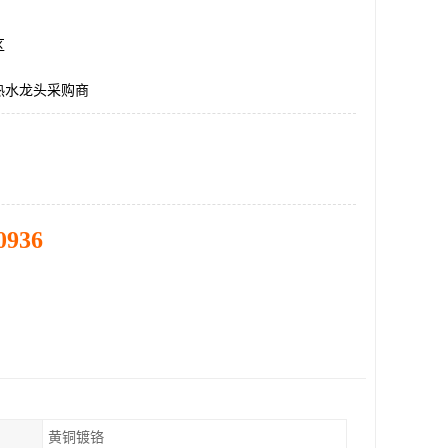
区
热水龙头采购商
0936
黄铜镀铬