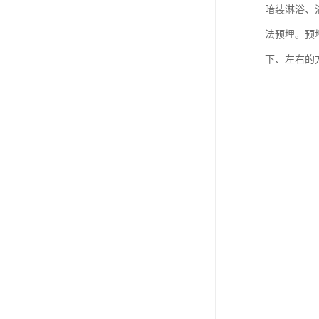
暗装淋浴、
法预埋。预
下、左右的