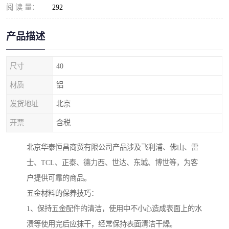
阅 读 量：
292
产品描述
尺寸
40
材质
铝
发货地址
北京
开票
含税
北京华泰恒昌商贸有限公司产品涉及飞利浦、佛山、雷
士、TCL、正泰、德力西、世达、东城、博世等，为客
户提供可靠的商品。
五金材料的保养技巧：
1、保持五金配件的清洁，使用中不小心造成表面上的水
渍等使用完后应抹干，经常保持表面清洁干燥。