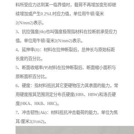
料所受应力达到某一临界值时，载荷不再增加变形却继
续增加或产生0.2%L时应力值，单位用牛顿/毫米
2(N/mm2)表示。
3、抗拉强度(бb)也叫强度极限指材料在拉断前承受应力
值。单位用牛顿/毫米2(N/mm2)表示。
4、延伸率(δ)：材料在拉伸断裂后，总伸长与原始标距
长度的百分比。
5、断面收缩率(Ψ)材料在拉伸断裂后、断面缩小面积与
原断面积百分比。
6、硬度：指材料抵抗其它更硬物压力其表面的能力，常
用硬度按其范围测定分布氏硬度(HBS、HBW)和洛氏硬
度(HKA、HKB、HRC)。
7、冲击韧性(Ak)：材料抵抗冲击载荷的能力，单位为焦
耳/厘米2(J/cm2)。