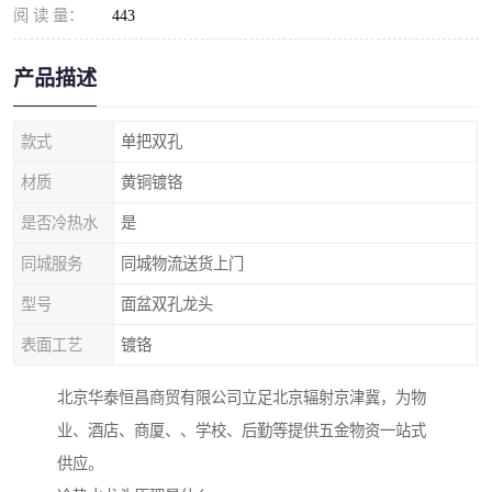
阅 读 量：
443
产品描述
款式
单把双孔
材质
黄铜镀铬
是否冷热水
是
同城服务
同城物流送货上门
型号
面盆双孔龙头
表面工艺
镀铬
北京华泰恒昌商贸有限公司立足北京辐射京津冀，为物
业、酒店、商厦、、学校、后勤等提供五金物资一站式
供应。