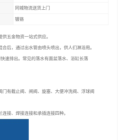
同城物流送货上门
镀铬
提供五金物资一站式供应。
混合后，通过出水管由喷头喷出，供人们淋浴用。
利快速排出。常见的落水有面盆落水、浴缸长落
阀门有截止阀、闸阀、旋塞、大便冲洗阀、浮球阀
兰连接、焊接连接和承插连接四种。