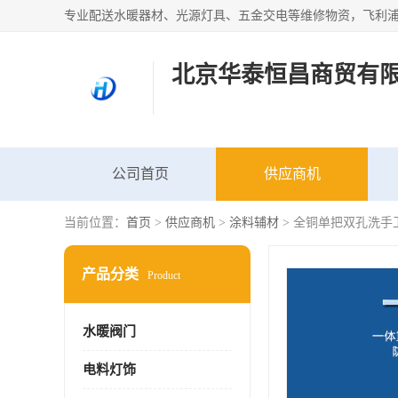
北京华泰恒昌商贸有
公司首页
供应商机
当前位置：
首页
>
供应商机
>
涂料辅材
> 全铜单把双孔洗手
产品分类
Product
水暖阀门
电料灯饰