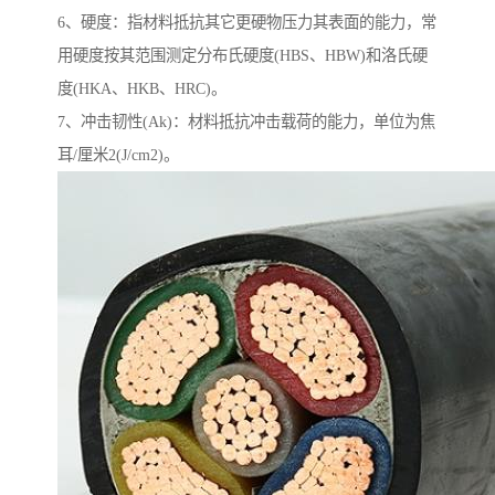
6、硬度：指材料抵抗其它更硬物压力其表面的能力，常
用硬度按其范围测定分布氏硬度(HBS、HBW)和洛氏硬
度(HKA、HKB、HRC)。
7、冲击韧性(Ak)：材料抵抗冲击载荷的能力，单位为焦
耳/厘米2(J/cm2)。