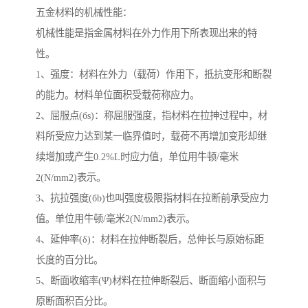
五金材料的机械性能：
机械性能是指金属材料在外力作用下所表现出来的特
性。
1、强度：材料在外力（载荷）作用下，抵抗变形和断裂
的能力。材料单位面积受载荷称应力。
2、屈服点(бs)：称屈服强度，指材料在拉抻过程中，材
料所受应力达到某一临界值时，载荷不再增加变形却继
续增加或产生0.2%L时应力值，单位用牛顿/毫米
2(N/mm2)表示。
3、抗拉强度(бb)也叫强度极限指材料在拉断前承受应力
值。单位用牛顿/毫米2(N/mm2)表示。
4、延伸率(δ)：材料在拉伸断裂后，总伸长与原始标距
长度的百分比。
5、断面收缩率(Ψ)材料在拉伸断裂后、断面缩小面积与
原断面积百分比。