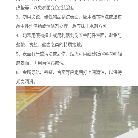
热垫等，以免表面变色或起泡。
3、勿用尖锐、硬性物品刮试表面，应用湿布擦洗或湿布
蘸中性洗涤精或清洁剂处理，后应抹干水剂方可。
4、切忌用硬物撞击或用利器划伤五金配件表面，避免与
盐酸、食盐、盐卤之类的特质接触。
5、表面有严重污渍或划伤、烟火可用细砂纸(400-500)轻
磨表面，再用百洁布擦洗。
6、金属导轨、铰链、合页等应定期打上润滑油，以保持
光亮润滑。