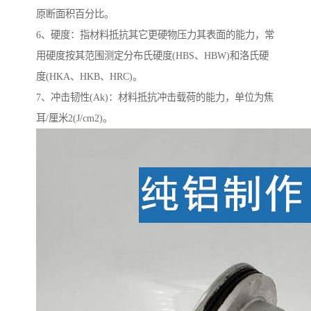
原断面积百分比。
6、硬度：指材料抵抗其它更硬物压力其表面的能力，常
用硬度按其范围测定分布氏硬度(HBS、HBW)和洛氏硬
度(HKA、HKB、HRC)。
7、冲击韧性(Ak)：材料抵抗冲击载荷的能力，单位为焦
耳/厘米2(J/cm2)。