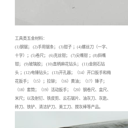
工具类五金材料：
(1)钢锯； (2)手用锯条； (3)钳子 ；(4)螺丝刀（一字、
十字）；(5)卷尺； (6)克丝钳； (7)尖嘴钳 ；(8)斜嘴
钳； (9)玻璃胶； (10)直柄麻花钻头； (11)金刚石钻
头 ；(12)电锤钻头； (13)开孔器；（14）开口扳手和梅
花扳手；（15）；拉铆；（16）黄油；（17）锤子；
（18）套筒；（19）活动扳手；（20）钢卷尺、盒尺、
米尺；以及射钉、铁皮剪、云石锯片、油灰刀、灰匙、
砖刀、铁铲、清洁铲刀、美工刀、搅灰棒等产品。