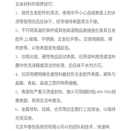
五金材料的保养技巧：
1、保持五金配件的清洁，使用中不小心造成表面上的水
渍等使用完后应抹干，经常保持表面清洁干燥。
2、不可将高温的茶杯或其他高温物品直接放在家具五金
配件上(玻璃、不锈钢、五金拉手等)，应使用脚架、隔
热垫等，以免表面变色或起泡。
3、勿用尖锐、硬性物品刮试表面，应用湿布擦洗或湿布
蘸中性洗涤精或清洁剂处理，后应抹干水剂方可。
4、切忌用硬物撞击或用利器划伤五金配件表面，避免与
盐酸、食盐、盐卤之类的特质接触。
5、表面有严重污渍或划伤、烟火可用细砂纸(400-500)轻
磨表面，再用百洁布擦洗。
6、金属导轨、铰链、合页等应定期打上润滑油，以保持
光亮润滑。
北京华泰恒昌商贸有限公司以的团队和技术，快速响