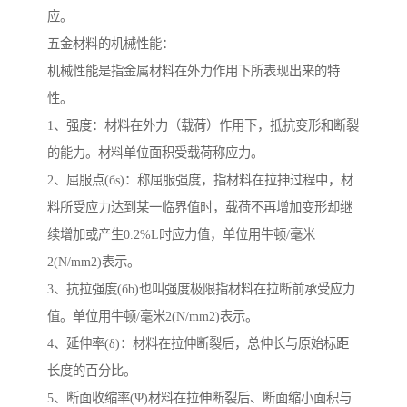
应。
五金材料的机械性能：
机械性能是指金属材料在外力作用下所表现出来的特
性。
1、强度：材料在外力（载荷）作用下，抵抗变形和断裂
的能力。材料单位面积受载荷称应力。
2、屈服点(бs)：称屈服强度，指材料在拉抻过程中，材
料所受应力达到某一临界值时，载荷不再增加变形却继
续增加或产生0.2%L时应力值，单位用牛顿/毫米
2(N/mm2)表示。
3、抗拉强度(бb)也叫强度极限指材料在拉断前承受应力
值。单位用牛顿/毫米2(N/mm2)表示。
4、延伸率(δ)：材料在拉伸断裂后，总伸长与原始标距
长度的百分比。
5、断面收缩率(Ψ)材料在拉伸断裂后、断面缩小面积与