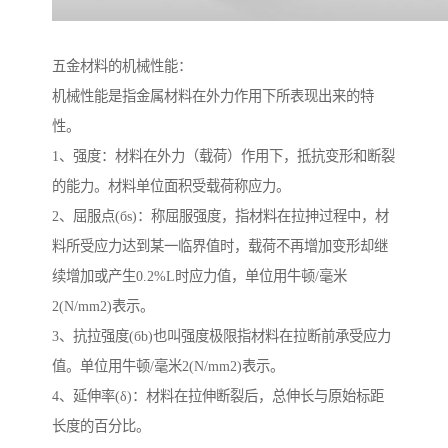
五金材料的机械性能：
机械性能是指金属材料在外力作用下所表现出来的特
性。
1、强度：材料在外力（载荷）作用下，抵抗变形和断裂
的能力。材料单位面积受载荷称应力。
2、屈服点(бs)：称屈服强度，指材料在拉抻过程中，材
料所受应力达到某一临界值时，载荷不再增加变形却继
续增加或产生0.2%L时应力值，单位用牛顿/毫米
2(N/mm2)表示。
3、抗拉强度(бb)也叫强度极限指材料在拉断前承受应力
值。单位用牛顿/毫米2(N/mm2)表示。
4、延伸率(δ)：材料在拉伸断裂后，总伸长与原始标距
长度的百分比。