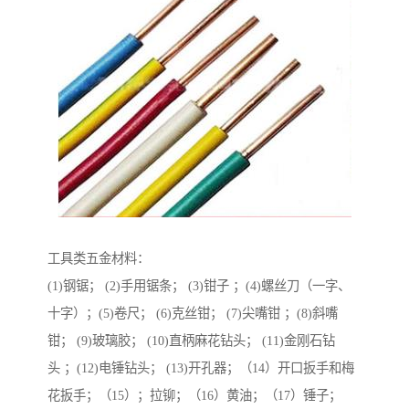
工具类五金材料：
(1)钢锯； (2)手用锯条； (3)钳子 ；(4)螺丝刀（一字、
十字）；(5)卷尺； (6)克丝钳； (7)尖嘴钳 ；(8)斜嘴
钳； (9)玻璃胶； (10)直柄麻花钻头； (11)金刚石钻
头 ；(12)电锤钻头； (13)开孔器；（14）开口扳手和梅
花扳手；（15）；拉铆；（16）黄油；（17）锤子；