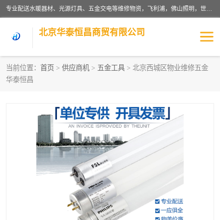
专业配送水暖器材、光源灯具、五金交电等维修物资，飞利浦，佛山照明，世达，博世，九牧，特陶等各产品涉及国内外知名品牌。公司专注与物业、学校、酒店、工厂等单位合作，提供一站式配送服务，降低客户综合成本。依托电子商务改变传统模式，以专业的团队为客户提供24H物资配送到达，货到月结、统一开票，便捷退换等服务，提高了企业的运营效率。
北京华泰恒昌商贸有限公司
当前位置：
首页
>
供应商机
>
五金工具
> 北京西城区物业维修五金
华泰恒昌
水暖阀门
电料灯饰
五金工具
涂料辅材