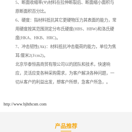
5、断面收缩率(Ψ)材料在拉伸断裂后、断面缩小面积与
原断面积百分比。
6、硬度：指材料抵抗其它更硬物压力其表面的能力，常
用硬度按其范围测定分布氏硬度(HBS、HBW)和洛氏硬
度(HKA、HKB、HRC)。
7、冲击韧性(Ak)：材料抵抗冲击载荷的能力，单位为焦
耳/厘米2(J/cm2)。
北京华泰恒昌商贸有限公司以的团队和技术，快速响
应，灵活应变各种采购需求，为客户解决各种问题，一
切从客户的利益出发，想客户所想，急客户所急，。
http://www.bjhthcsm.com
产品推荐