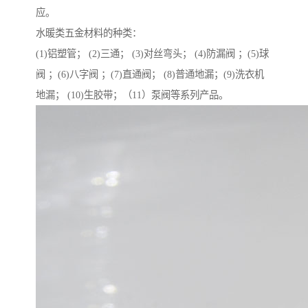
应。
水暖类五金材料的种类：
(1)铝塑管； (2)三通； (3)对丝弯头； (4)防漏阀 ；(5)球
阀 ；(6)八字阀 ；(7)直通阀； (8)普通地漏；(9)洗衣机
地漏； (10)生胶带；（11）泵阀等系列产品。