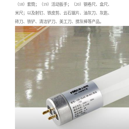
（18）套筒；（19）活动扳手；（20）钢卷尺、盒尺、
米尺；以及射钉、铁皮剪、云石锯片、油灰刀、灰匙、
砖刀、铁铲、清洁铲刀、美工刀、搅灰棒等产品。