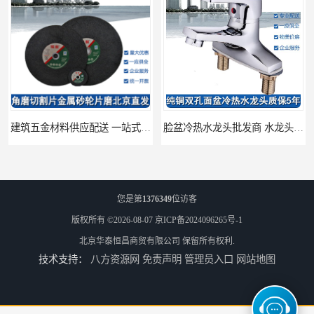
建筑五金材料供应配送 一站式五金材料供应商
脸盆冷热水龙头批发商 水龙头冷热洗脸盆池 全城配送
您是第
1376349
位访客
版权所有 ©2026-08-07
京ICP备2024096265号-1
北京华泰恒昌商贸有限公司
保留所有权利.
技术支持：
八方资源网
免责声明
管理员入口
网站地图
厨房冷热水龙头批发 三孔面盆通用中珠 24小时内送达
浴室冷热水龙头芯 三孔面盆通用中珠 24小时内送达