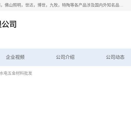
专业配送水暖器材、光源灯具、五金交电等维修物资，飞利浦，佛山照明，世达，博世，九牧，特陶等各产品涉及国内外知名品牌。公司专注与物业、学校、酒店、工厂等单位合作，提供一站式配送服务，降低客户综合成本。依托电子商务改变传统模式，以专业的团队为客户提供24H物资配送到达，货到月结、统一开票，便捷退换等服务，提高了企业的运营效率。
限公司
企业视频
公司介绍
公司动态
京水电五金材料批发