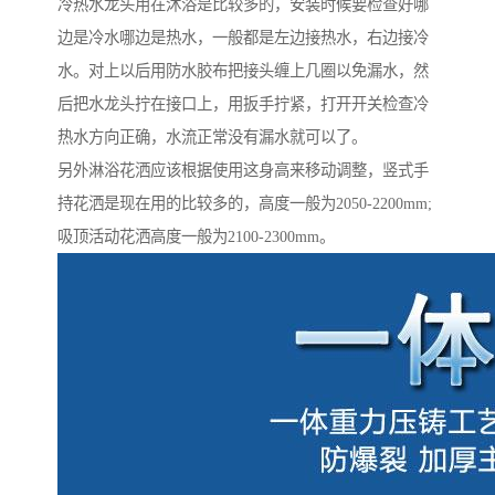
冷热水龙头用在沐浴是比较多的，安装时候要检查好哪
边是冷水哪边是热水，一般都是左边接热水，右边接冷
水。对上以后用防水胶布把接头缠上几圈以免漏水，然
后把水龙头拧在接口上，用扳手拧紧，打开开关检查冷
热水方向正确，水流正常没有漏水就可以了。
另外淋浴花洒应该根据使用这身高来移动调整，竖式手
持花洒是现在用的比较多的，高度一般为2050-2200mm;
吸顶活动花洒高度一般为2100-2300mm。