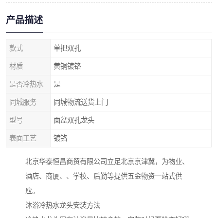
产品描述
款式
单把双孔
材质
黄铜镀铬
是否冷热水
是
同城服务
同城物流送货上门
型号
面盆双孔龙头
表面工艺
镀铬
北京华泰恒昌商贸有限公司立足北京京津冀，为物业、
酒店、商厦、、学校、后勤等提供五金物资一站式供
应。
沐浴冷热水龙头安装方法