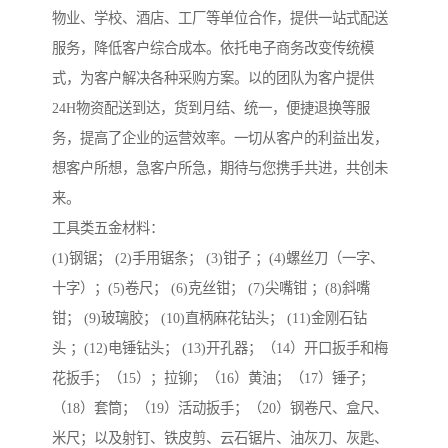
物业、学校、酒店、工厂等单位合作，提供一站式配送
服务，降低客户综合成本。依托电子商务改变传统模
式，为客户解决各种采购方案。以的团队为客户提供
24H物资配送到达，货到月结、统一，便捷退换等服
务，提高了企业的运营效率。一切从客户的利益出发，
想客户所想，急客户所急，期待与您携手共进，共创未
来。
工具类五金材料：
(1)钢锯； (2)手用锯条； (3)钳子 ；(4)螺丝刀（一字、
十字）；(5)卷尺； (6)克丝钳； (7)尖嘴钳 ；(8)斜嘴
钳； (9)玻璃胶； (10)直柄麻花钻头； (11)金刚石钻
头 ；(12)电锤钻头； (13)开孔器；（14）开口扳手和梅
花扳手；（15）；拉铆；（16）黄油；（17）锤子；
（18）套筒；（19）活动扳手；（20）钢卷尺、盒尺、
米尺；以及射钉、铁皮剪、云石锯片、油灰刀、灰匙、