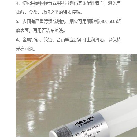
4、切忌用硬物撞击或用利器划伤五金配件表面，避免与
盐酸、食盐、盐卤之类的特质接触。
5、表面有严重污渍或划伤、烟火可用细砂纸(400-500)轻
磨表面，再用百洁布擦洗。
6、金属导轨、铰链、合页等应定期打上润滑油，以保持
光亮润滑。